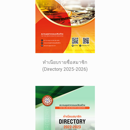
ทำเนียบรายชื่อสมาชิก
(Directory 2025-2026)