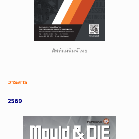
ศัพท์แม่พิมพ์ไทย
วารสาร
2569