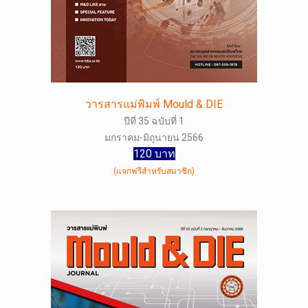
วารสารแม่พิมพ์ Mould & DIE
ปีที่ 35 ฉบับที่ 1
มกราคม-มิถุนายน 2566
120 บาท
(แจกฟรีสำหรับสมาชิก)