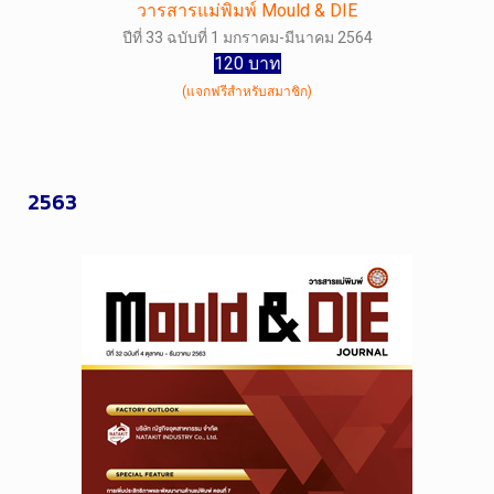
วารสารแม่พิมพ์ Mould & DIE
ปีที่ 33 ฉบับที่ 1 มกราคม-มีนาคม 2564
120 บาท
(แจกฟรีสำหรับสมาชิก)
2563