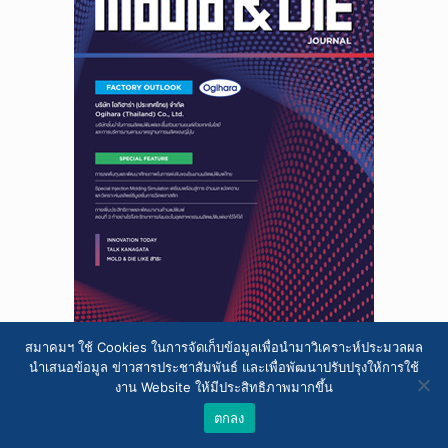
สมาคมฯ ใช้ Cookies ในการจัดเก็บข้อมูลเพื่อนำมาวิเคราะห์ประมวลผล
นำเสนอข้อมูล ข่าวสารประชาสัมพันธ์ และเพื่อพัฒนาปรับปรุงให้การใช้
งาน Website ให้มีประสิทธิภาพมากขึ้น
วารสารแม่พิมพ์ Mould & DIE
ตกลง
ปีที่ 31 ฉบับที่ 4 ตุลาคม-ธันวาคม 2562