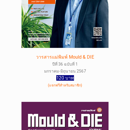
วารสารแม่พิมพ์ Mould & DIE
ปีที่ 36 ฉบับที่ 1
มกราคม-มิถุนายน 2567
120 บาท
(แจกฟรีสำหรับสมาชิก)