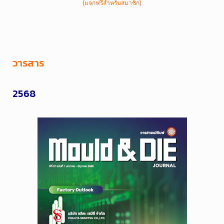
(แจกฟรีสำหรับสมาชิก)
วารสาร
2568