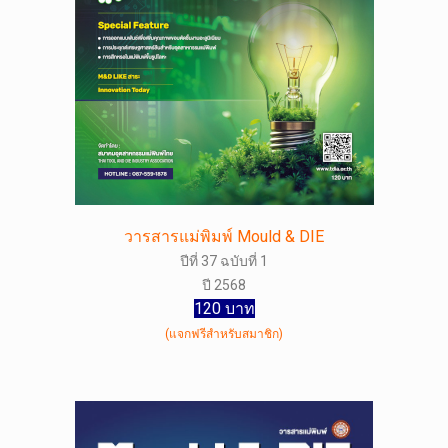
วารสารแม่พิมพ์ Mould & DIE
ปีที่ 37 ฉบับที่ 1
ปี 2568
120 บาท
(แจกฟรีสำหรับสมาชิก)