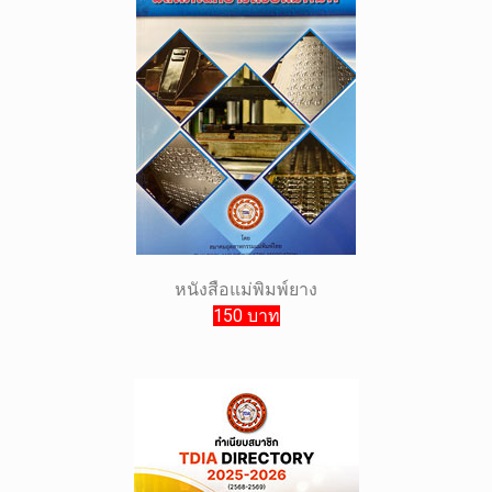
หนังสือแม่พิมพ์ยาง
150 บาท