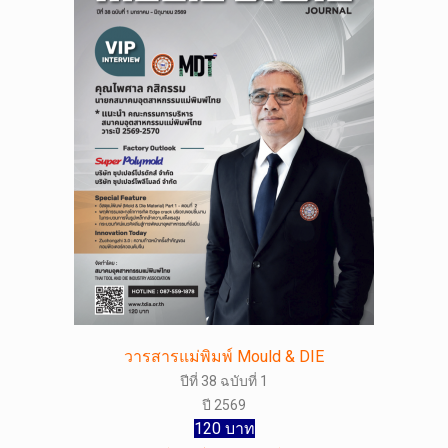
วารสารแม่พิมพ์ Mould & DIE
ปีที่ 38 ฉบับที่ 1
ปี 2569
120 บาท