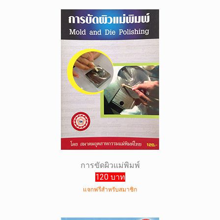
การขัดผิวแม่พิมพ์
120 บาท
แจกฟรีสำหรับสมาชิก